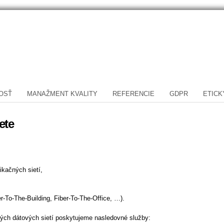
Skočiť
na
hlavný
obsah
OSŤ
MANAŽMENT KVALITY
REFERENCIE
GDPR
ETICK
ete
ikačných sietí,
r-To-The-Building, Fiber-To-The-Office, …).
kých dátových sietí poskytujeme nasledovné služby: