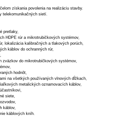
účelom získania povolenia na realizáciu stavby.
y telekomunikačných sietí.
é pretlaky,
ých HDPE rúr a mikrotrubičkových systémov,
r, lokalizácia kalibračných a tlakových porúch,
ých káblov do ochranných rúr,
,
h zväzkov do mikrotrubičkových systémov,
témov,
raných hodnôt,
nami na všetkých používaných vlnových dĺžkach,
diaľkových metalických oznamovacích káblov,
účastníkovi,
né siete,
rozvodov,
h káblov,
nie káblových kníh.